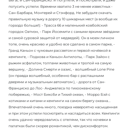
Вегас и Сан-Франциско. И погуляли, и посмотрели, и даже
потусить успели. Времени хватило 3 не менее известных -
Сан-Барбара, Монтерей и Стэнфорд. Не забудьте скачать
правильную музыку в дорогу 10 шикарных мест (а вообще их
гораздо больше!): - Трасса 66 и маленький ковбойский
городок Оатмэн, - Парк Йосемити с самыми яркими звёздами
и самой суровой защитой от медведей). Он в моем личном
топе, очень красиво и удобно все сделано в самом парке, -
Гранд Каньон с чумовым рассветом и первой ночёвкой в
кемпинге, - Подкова и Каньон Антилопы, - Парк Зайон с
рыжим асфальтом, толпами животных и тропой на самую
вершину, - Долина Смерти и оазис, - волшебный Lone Pine
(он правда волшебный, особенно бар с распашными
дверями и музыкальным автоматом ), - дорога от Сан-
Франциско до Лос- Анджелеса по тихоокеанскому
побережью, - Мост Биксби и Тихий океан, - Морро Бэй с
котиками и китами и кемпинги на самом берегу океана...
Впечатлений очень много, поездка невероятно насыщенная
и при этом успели посмотреть и насладиться всем. Кемпинги
очень удачно чередовались с отелями, так что ночевки в
палатках были скорее романтикой, чем дискомфортом.