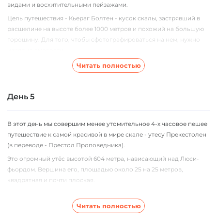
гидростанция. Далее дорога наша дорога будет пролегать по
видами и восхитительными пейзажами.
горным долинам и перевалам, вдоль многочисленных озер и
Цель путешествия - Кьераг Болтен - кусок скалы, застрявший в
бурных рек. Ночь в палатках на берегу высокогорного озера.
расщелине на высоте более 1000 метров и похожий на большую
горошину. Для того, чтобы сфотографироваться на нем, нужно
изрядно смелости.
С Кьерага открывается совершенно изумительный вид на Люси-
Читать полностью
фьорд. После трекинга мы переедем в окрестности города
Ставангер. Ночь в кемпинге.
День 5
В этот день мы совершим менее утомительное 4-х часовое пешее
путешествие к самой красивой в мире скале - утесу Прекестолен
(в переводе - Престол Проповедника).
Это огромный утёс высотой 604 метра, нависающий над Люси-
фьордом. Вершина его, площадью около 25 на 25 метров,
квадратная и почти плоская.
С Прекестолена открывается великолепный вид на фьорд, и
благодаря ему скала известна как одна из главных природных
Читать полностью
достопримечательностей Норвегии. Посмотрим мы на