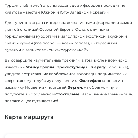
Тур для любителей страны водопадов и фьордов проходит по
культовым местам Южной и Юго-Западной Норвегии.
Для туристов страна интересна живописными фьордами и самой
уютной столицей Северной Европы Осло, отличными
горнолыжными курортами и заполярной экзотикой, вкусной и
сытной кухней (где лосось — всему голова), интересными
музеями и великолепной «экскурсионкой».
Вы совершите изумительные трекинги, в том числе к всемирно
известным
Языку Тролля
,
Прекестулену
и
Кьерагу
(Горошине),
увидите потрясающие воображение водопады, поднимитесь к
сверкающему голубому льду ледника
Фолгефонна
, посетите
изюминку Норвегии - портовый
Берген
, на обратном пути
погуляете в Королевском
Стокгольме
. Насыщенное треккингами,
потрясающее путешествие!
Карта маршрута