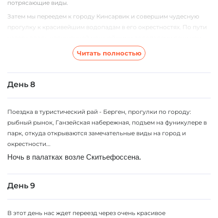
потрясающие виды.
Затем мы переедем к городу Кинсарвик и совершим чудесную
прогулку к красивейшим водопадам в его окрестностях. По пути
наверх вдоль насыщенной мощнейшими водопадами реки нам
встретятся практически все климатические зоны и, как следствие,
Читать полностью
различные ягоды - земляника, малина, выше - черника, голубика
и брусника, еще выше - морошка.
После водопадов мы проедем вдоль 2-го по величине и одного
День 8
из самых красивых фьордов Норвегии - Хардангер-фьорда,
протянувшемуся более чем на 150 км вглубь материка.
Поездка в туристический рай - Берген, прогулки по городу:
Ночь в палатках у подножия гигантского 250-метрового
рыбный рынок, Ганзейская набережная, подъем на фуникулере в
водопада Скитьефоссен.
парк, откуда открываются замечательные виды на город и
окрестности...
Ночь в палатках возле Скитьефоссена.
День 9
В этот день нас ждет переезд через очень красивое