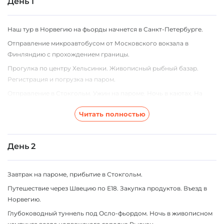
День 1
Наш тур в Норвегию на фьорды начнется в Санкт-Петербурге.
Отправление микроавтобусом от Московского вокзала в
Финляндию с прохождением границы.
Прогулка по центру Хельсинки. Живописный рыбный базар.
Регистрация и погрузка на паром.
Отправление в Стокгольм. Ужин на пароме. Ночь в каютах. На
пароме вас ждут незабываемые виды Балтики и полный
Читать полностью
соблазнов развлекательно-шопинговый мир...
День 2
Завтрак на пароме, прибытие в Стокгольм.
Путешествие через Швецию по Е18. Закупка продуктов. Въезд в
Норвегию.
Глубоководный туннель под Осло-фьордом. Ночь в живописном