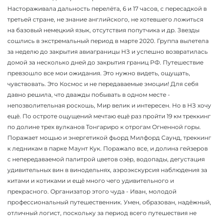
Настораживала дальность перелёта, 6 и 17 часов, с пересадкой в
третьей стране, не знание английского, не хотевшего ложиться
на базовый немецкий язык, отсутствия попутчика и др. Звезды
сошлись в экстремальный период в марте 2020. Группа вылетела
за неделю до закрытия авиаграницы НЗ и успешно возвратилась
домой за несколько дней до закрытия границ РФ. Путешествие
превзошло все мои ожидания. Это нужно видеть, ощущать,
чувствовать. Это Космос и не передаваемые эмоции! Для себя
давно решила, что дважды побывать в одном месте -
непозволительная роскошь, Мир велик и интересен. Но в НЗ хочу
ещё. По остроте ощущений мечтаю ещё раз пройти 19 км треккинг
по долине трех вулканов Тонгариро к отрогам Огненной горы.
Поражает мощью и энергетикой фьорд Милфорд Саунд, треккинг
к ледникам в парке Маунт Кук. Поражало все, и долина гейзеров
с непередаваемой палитрой цветов озёр, водопады, дегустация
удивительных вин в винодельнях, аэроэкскурсия наблюдения за
китами и котиками и ещё много чего удивительного и
прекрасного. Организатор этого чуда - Иван, молодой
профессиональный путешественник. Умен, образован, надёжный,
отличный логист, поскольку за период всего путешествия не