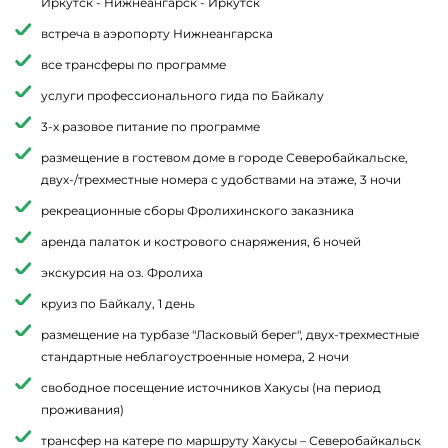
ВЫ УВИДИТЕ
Иркутск - Нижнеангарск - Иркутск
Байкало-Амурскую Магистраль
встреча в аэропорту Нижнеангарска
раритетные консервы из омуля
все трансферы по программе
Город строителей БАМа
услуги профессионального гида по Байкалу
Краеведческий музей
3-х разовое питание по программе
размещение в гостевом доме в городе Северобайкальске,
ВЫ ПОПРОБУЕТЕ
двух-/трехместные номера с удобствами на этаже, 3 ночи
Познакомиться с обычаями местного населения
рекреационные сборы Фролихинского заказника
пролететь над Байкалом
аренда палаток и кострового снаряжения, 6 ночей
Запомнить путешествие на всю жизнь
экскурсия на оз. Фролиха
круиз по Байкалу, 1 день
размещение на турбазе "Ласковый берег", двух-трехместные
стандартные неблагоустроенные номера, 2 ночи
свободное посещение источников Хакусы (на период
проживания)
трансфер на катере по маршруту Хакусы – Северобайкальск