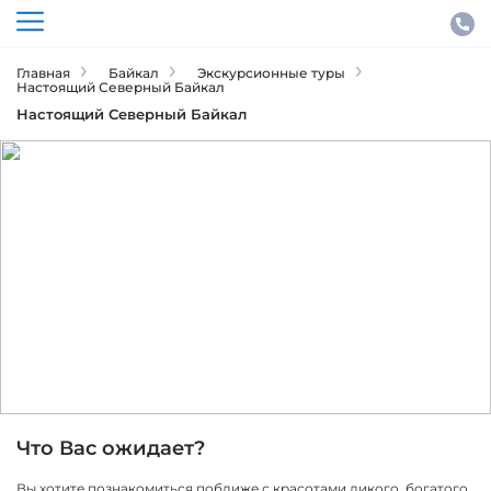
Главная
Байкал
Экскурсионные туры
Настоящий Северный Байкал
Настоящий Северный Байкал
Байкал
ID тура: 2777
Что Вас ожидает?
Вы хотите познакомиться поближе с красотами дикого, богатого