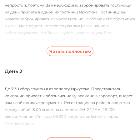
непростой, поэтому Вам необходимо забронировать гостиницу
на день прилета в одной из гостиниц Иркутска. Гостиницу вы
можете забронировать самостоятельно , либо можете обратиться
к нам – мы с радостью посоветуем вам размещение и
забронируем его. Чтобы не скучать, рекомендуем Вам
прогуляться по городу. Мы охотно подскажем, какие места
следует посетить и на что посмотреть!
Читать полностью
Обращаем ваше внимание, что расписание полетов
авиакомпании "Ангара" (совершает рейсы Иркутск -
Нижнеангарск - Иркутск) обычно устанавливается в конце марта.
День 2
В зависимости от расписания могут измениться даты проведения
тура. Просим вас приобретать билеты в Иркутск и обратно с
До 7:30 сбор группы в аэропорту Иркутска. Представитель
возможностью изменения дат рейсов.
компании приедет к обозначенному времени в аэропорт, выдаст
Вы увидите:
вам необходимые документы. Регистрация на рейс, знакомство
Иркутск
между собой. 8:00 вылет на самолёте АН-24 / АН–26-100
авиакомпании «Ангара» 09:30 2 августа прибытие в город
Реку Ангару
Нижнеангарск.
Скверы и площади
Нас ждет посадка в микроавтобус, переезд в г. Северобайкальск,
заселение в гостевые дома. После вкусного обеда нас ждет