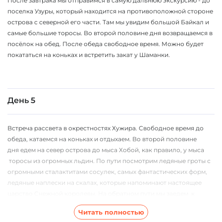
После завтрака мы отправимся в самую дальнюю экскурсию - до
поселка Узуры, который находится на противоположной стороне
острова с северной его части. Там мы увидим большой Байкал и
самые большие торосы. Во второй половине дня возвращаемся в
посёлок на обед. После обеда свободное время. Можно будет
покататься на коньках и встретить закат у Шаманки.
День 5
Встреча рассвета в окрестностях Хужира. Свободное время до
обеда, катаемся на коньках и отдыхаем. Во второй половине
дня едем на север острова до мыса Хобой, как правило, у мыса
торосы из огромных льдин. По пути посмотрим ледяные гроты с
огромными сталактитами сосулек, самых фантастических форм,
ледяные наплески на скалах, которые напоминают настоящее
царство Снежной королевы. На обратном пути мы заедем к
острову Харанцы, где встретим закат в ледяных гротах.
Читать полностью
Возвращение в гостиницу. Ужин.