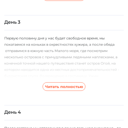
День 3
Первую половину дня у нас будет свободное время, мы
покатаемся на коньках в окрестностях хужира, а после обеда
отправимся в южную часть Малого моря, где посмотрим
несколько островов с причудливыми ледяными наплесками, а
конечной точной нашего путешествия станет остров Огой, на
котором находится одна из местных достопримечательностей -
буддистская ступа. Возвращение в гостиницу. Ужин.
Читать полностью
День 4