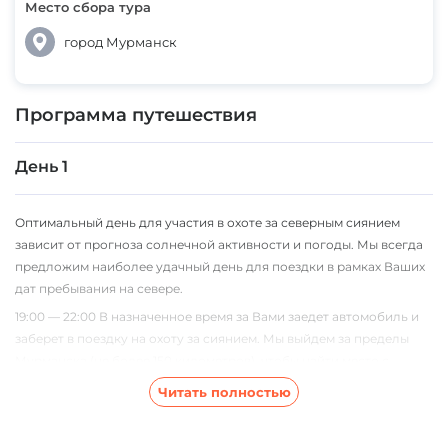
Место сбора тура
город Мурманск
Программа путешествия
День 1
Оптимальный день для участия в охоте за северным сиянием
зависит от прогноза солнечной активности и погоды. Мы всегда
предложим наиболее удачный день для поездки в рамках Ваших
дат пребывания на севере.
19:00 — 22:00 В назначенное время за Вами заедет автомобиль и
заберет в поездку на охоту за сиянием. Мы выйдем за пределы
Мурманска (не более 150 километров), чтобы найти место с
отсутствием лишнего света и хорошей погодой. Гид найдет
Читать полностью
оптимальное место для наблюдения за сияниями в эту ночь.
Ждем начала сияния и согреваемся горячими напитками в