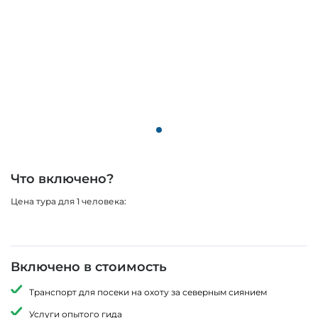
процессе. Если вдруг погода будет портиться — меняем локацию.
В момент появления сияния начинаем нашу фотосессию на его
фоне. по окончании программы отправляемся обратно в
Мурманск, автомобиль довезет Вас обратно до гостиницы. А в
течение 2 дней мы пришлем Вам ссылку на фотографии.
Что включено?
Цена тура для 1 человека:
Включено в стоимость
Транспорт для посеки на охоту за северным сиянием
Услуги опытого гида