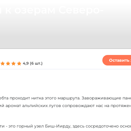
 к озерам Северо-
Оставить 
4,9 (6 шт.)
ебта проходит нитка этого маршрута. Завораживающие па
ий аромат альпийских лугов сопровождают нас на протяже
и - это горный узел Биш-Иирду, здесь сосредоточено осн