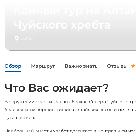
Конный тур на Алтай
Чуйского хребта
Алтай
Обзор
Маршрут
Важно знать
Отзывы
Что Вас ожидает?
В окружении ослепительных белков Северо-Чуйского хр
белоснежных вершин, тишина алтайских лесов и пьянящ
путешествия.
Наибольшей высоты хребет достигает в центральной част