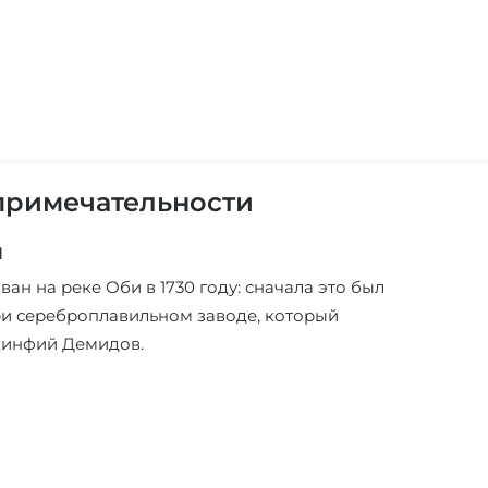
примечательности
л
ван на реке Оби в 1730 году: сначала это был
ри сереброплавильном заводе, который
кинфий Демидов.