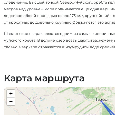
оледенение. Высшей точкой Северо-Чуйского хребта явл
метров над уровнем моря поднимается ещё одна вершина 
ледников общей площадью около 175 км², крупнейший - л
от крохотных до довольно крупных. Объясняется это акт
Шавлинские озера являются одним из самых живописных 
Чуйского хребта. В долине озер возвышаются заснеженны
словно в зеркале отражаются в изумрудной воде среднег
Карта маршрута
+
−