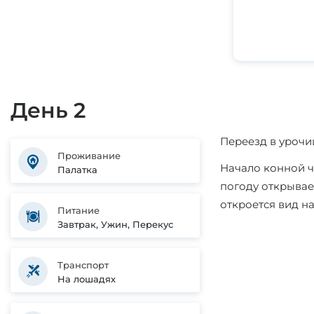
День 2
Переезд в урочи
Проживание
Начало конной ч
Палатка
погоду открывае
откроется вид н
Питание
Завтрак, Ужин, Перекус
Транспорт
На лошадях