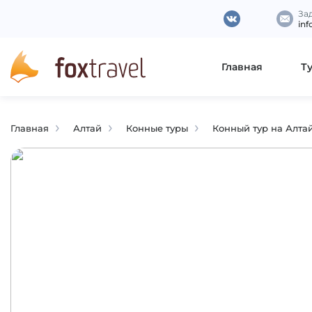
За
inf
Главная
Т
Главная
Алтай
Конные туры
Конный тур на Алта