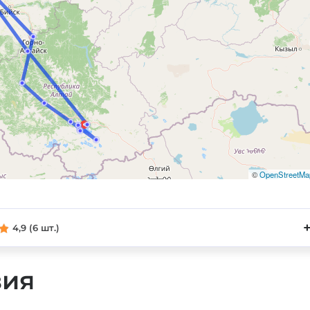
©
OpenStreetMa
4,9 (6 шт.)
вия