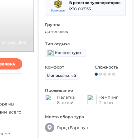
В реестре туроператоров
РТО 003135
Группа
до человек
ID тура: 2912
Тип отдыха
Конные туры
заявку
Комфорт
Сложность
Минимальный
Проживание
Палатка
Кемпинг
8 ночей
2 ночи
норамы
нии всего
Место сбора тура
Город Барнаул
овное