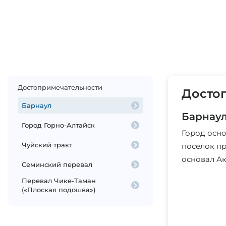
Достопримечательности
Досто
Барнаул
Барнау
Город Горно-Алтайск
Город осно
Чуйский тракт
поселок п
основал А
Семинский перевал
Перевал Чике-Таман
(«Плоская подошва»)