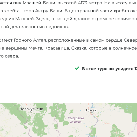
яется пик Маашей-Баши, высотой 4173 метра. На высоту вы
хребта - гора Актру-Баши. В центральной части хребта ок
едник Маашей. Здесь, в каждой долине огромное количеств
ивной деятельностью ледников.
мест Горного Алтая, расположенные в самом сердце Севе
е вершины Мечта, Красавица, Сказка, которые в солнечное
о озера.
В этом туре вы увидите 1