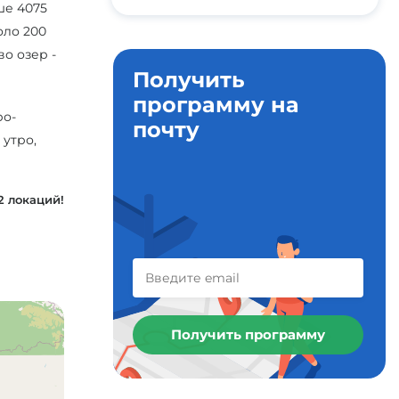
ше 4075
оло 200
о озер -
Получить
программу на
ро-
почту
 утро,
2 локаций!
Получить программу