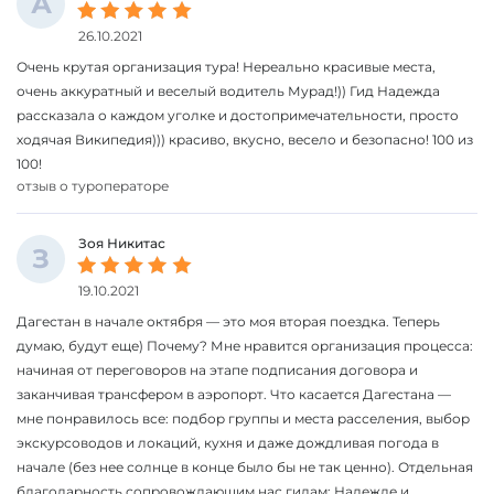
А
26.10.2021
Очень крутая организация тура! Нереально красивые места,
очень аккуратный и веселый водитель Мурад!)) Гид Надежда
рассказала о каждом уголке и достопримечательности, просто
ходячая Википедия))) красиво, вкусно, весело и безопасно! 100 из
100!
отзыв о туроператоре
Зоя Никитас
З
19.10.2021
Дагестан в начале октября — это моя вторая поездка. Теперь
думаю, будут еще) Почему? Мне нравится организация процесса:
начиная от переговоров на этапе подписания договора и
заканчивая трансфером в аэропорт. Что касается Дагестана —
мне понравилось все: подбор группы и места расселения, выбор
экскурсоводов и локаций, кухня и даже дождливая погода в
начале (без нее солнце в конце было бы не так ценно). Отдельная
благодарность сопровождающим нас гидам: Надежде и