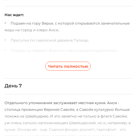
Нас ждет:
Подъем на гору Верье, с которой открываются замечательные
виды на город и озеро Анси,
Прогулка по савойской деревне Талюар,
Подъем на перевал Форкля к месту вылета парапланов
(желающие могут полетать в тандеме, стоимость полета порядка
90 евро)
Читать полностью
Осмотр глубокого ущелья Флёр, прогулка к замку Мон-Тротье
Посещение сырной фабрики, где производят знаменитый сорт
День 7
сыра Буфор,
Классный треккинг Бофортен, где нам придется преодолеть
Отдельного упоминания заслуживает местная кухня. Анси -
заброшенный и неосвещенный туннель в горе,
столица провинции Верхняя Савойя, а Савойя культурно больше
похожа на Швейцарию. И это заметно не только в флаге Савойи,
Купания в озере Анси, уличный рынок и прогулки по городу...
уж очень сильно напоминающем Швейцарский, но и, например, в
кухне. Основа ее - сыр. Сырное фондю, роклетт, тартифлет - это