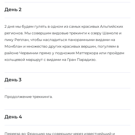
День 2
2 дня мы будем гулять в одном из самых красивых Альпийских
регионов. Мы совершим видовые трекинги к озеру Шамоле и
пику Реплан, чтобы насладиться панорамными видами на
Монблан и множество других красивых вершин, погуляем в
районе Червинии прямо у подножия Маттерхора или пройдем
кольцевой маршрут с видами на Гран Парадизо.
День 3
Продолжение треккинга.
День 4
Переезд во Францию мы совершим через известнейший и