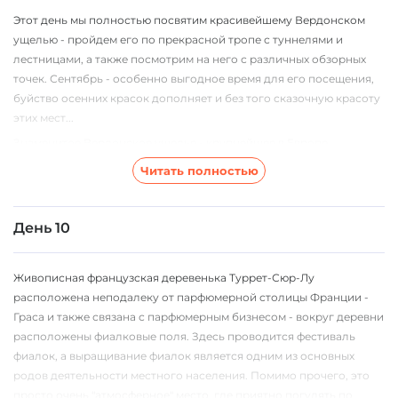
Вердонского ущелья. В IX веке Кастеллан был полностью
Этот день мы полностью посвятим красивейшему Вердонском
разрушен во время вторжения сарацинов. Немногие из
ущелью - пройдем его по прекрасной тропе с туннелями и
выживших жителей спаслись на крутой скале, возвышающейся
лестницами, а также посмотрим на него с различных обзорных
над Кастелланом на 180 метров и на 903 метра над уровнем моря.
точек. Сентябрь - особенно выгодное время для его посещения,
Сейчас здесь расположена часовня Notre-Dame du Roc Chapel,
буйство осенних красок дополняет и без того сказочную красоту
популярное место паломничества.
этих мест...
Знаменитое Вердонское ущелье - крупнейшее в Европе,
прорезанное рекой Вердон в окружающих известняковых скалах.
Читать полностью
Его часто называют европейским Гранд-каньоном. Глубина
ущелья доходит до 800 метров, длина составляет почти 21 км.
День 10
Живописная французская деревенька Туррет-Сюр-Лу
расположена неподалеку от парфюмерной столицы Франции -
Граса и также связана с парфюмерным бизнесом - вокруг деревни
расположены фиалковые поля. Здесь проводится фестиваль
фиалок, а выращивание фиалок является одним из основных
родов деятельности местного населения. Помимо прочего, это
просто очень "атмосферное" место, где приятно погулять по