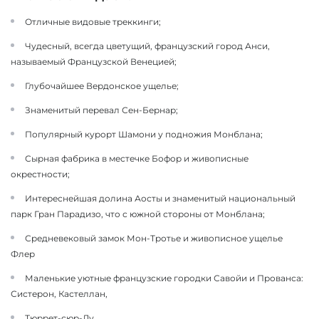
Отличные видовые треккинги;
Чудесный, всегда цветущий, французский город Анси,
называемый Французской Венецией;
Глубочайшее Вердонское ущелье;
Знаменитый перевал Сен-Бернар;
Популярный курорт Шамони у подножия Монблана;
Сырная фабрика в местечке Бофор и живописные
окрестности;
Интереснейшая долина Аосты и знаменитый национальный
парк Гран Парадизо, что с южной стороны от Монблана;
Средневековый замок Мон-Тротье и живописное ущелье
Флер
Маленькие уютные французские городки Савойи и Прованса:
Систерон, Кастеллан,
Тюррет-сюр-Лу