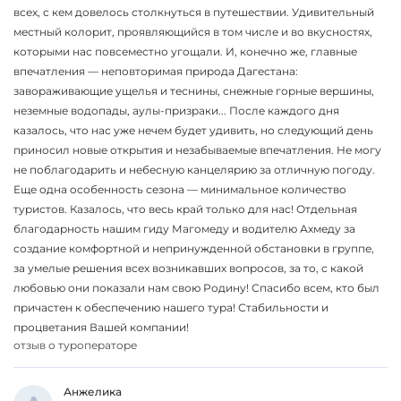
всех, с кем довелось столкнуться в путешествии. Удивительный
местный колорит, проявляющийся в том числе и во вкусностях,
которыми нас повсеместно угощали. И, конечно же, главные
впечатления — неповторимая природа Дагестана:
завораживающие ущелья и теснины, снежные горные вершины,
неземные водопады, аулы-призраки... После каждого дня
казалось, что нас уже нечем будет удивить, но следующий день
приносил новые открытия и незабываемые впечатления. Не могу
не поблагодарить и небесную канцелярию за отличную погоду.
Еще одна особенность сезона — минимальное количество
туристов. Казалось, что весь край только для нас! Отдельная
благодарность нашим гиду Магомеду и водителю Ахмеду за
создание комфортной и непринужденной обстановки в группе,
за умелые решения всех возникавших вопросов, за то, с какой
любовью они показали нам свою Родину! Спасибо всем, кто был
причастен к обеспечению нашего тура! Стабильности и
процветания Вашей компании!
отзыв о туроператоре
Анжелика