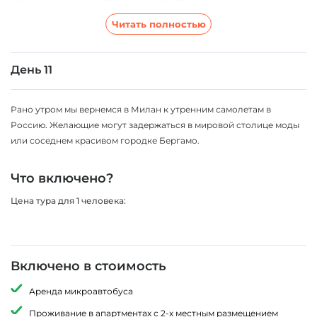
узким средневековым улочкам, заглянуть во многочисленные
Читать полностью
художественные галереи...
Если позволит погода (а в это время бархатный сезон), мы заедем
в Ниццу искупаться и затем двинемся в обратный путь, в Италию.
День 11
Вечером нас ждет Генуя (Genova). Этот город не нуждается в
особом представлении. Достопримечательности Генуи
Рано утром мы вернемся в Милан к утренним самолетам в
привлекают туристов живописными видами и неповторимой
Россию. Желающие могут задержаться в мировой столице моды
архитектурой. Лабиринты узких улиц, крепостные стены, изящные
или соседнем красивом городке Бергамо.
дворцы и базилики не оставляют равнодушными самых
искушенных туристов.
Что включено?
Цена тура для 1 человека:
Включено в стоимость
Аренда микроавтобуса
Проживание в апартментах с 2-х местным размещением