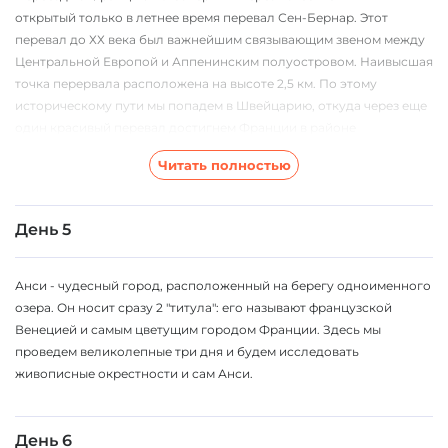
открытый только в летнее время перевал Сен-Бернар. Этот
перевал до ХХ века был важнейшим связывающим звеном между
Центральной Европой и Аппенинским полуостровом. Наивысшая
точка перервала расположена на высоте 2,5 км. По этому
историческому пути мы попадем в Швейцарию, откуда через еще
один красивый перевал достигнем Франции в районе
известнейшего горнолыжного и альпинистского центра -
Читать полностью
Шамони. Погуляв по Шамони, мы переедем в Анси.
День 5
Анси - чудесный город, расположенный на берегу одноименного
озера. Он носит сразу 2 "титула": его называют французской
Венецией и самым цветущим городом Франции. Здесь мы
проведем великолепные три дня и будем исследовать
живописные окрестности и сам Анси.
День 6