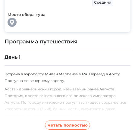
Средний
Место сбора тура
Программа путешествия
День 1
Встреча в аэропорту Милан Малпенза в 12ч. Переезд в Аосту.
Прогулка по вечернему городу.
Аоста - древнеримский город, называемый ранее Августа
Претория, в често захватившего его римского императора
Августа. По городу интересно прогуляться - здесь сохранились
крепостные стены (3 км!), башни, мосты, амфитеатр и даже
триумфальная арка древнеримской эпохи.
Читать полностью